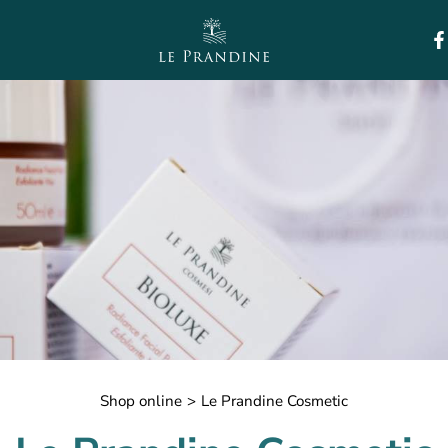
e
e
Line
e oil
cs
Shop online
>
Le Prandine Cosmetic