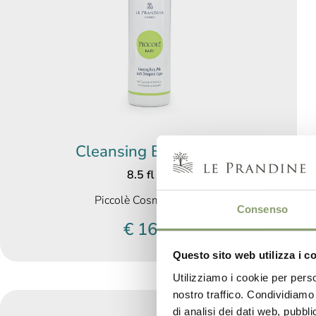
Cleansing Body Milk
8.5 fl oz.
Piccolè Cosmetic Line
Consenso
€ 16,
00
Questo sito web utilizza i c
Utilizziamo i cookie per perso
nostro traffico. Condividiamo 
di analisi dei dati web, pubbl