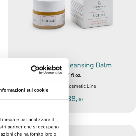
Recovery Cleansing Balm
1.7 fl oz.
Bioluxe Cosmetic Line
Informazioni sui cookie
€ 38,
00
l media e per analizzare il
nostri partner che si occupano
azioni che ha fornito loro o