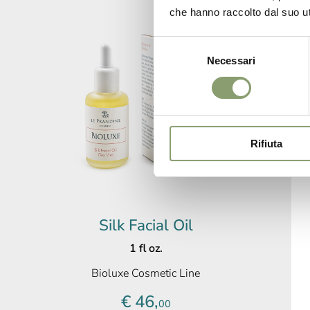
che hanno raccolto dal suo uti
Selezione
Necessari
del
consenso
Rifiuta
Silk Facial Oil
1 fl oz.
Bioluxe Cosmetic Line
€ 46,
00