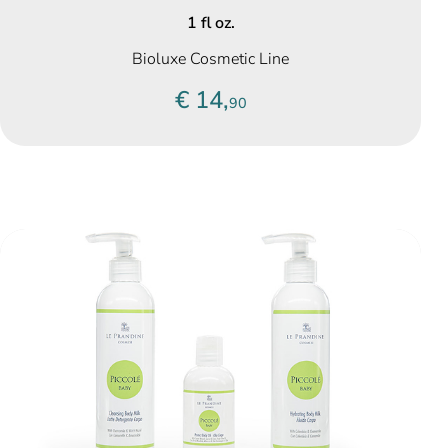
1 fl oz.
Bioluxe Cosmetic Line
€ 14,
90