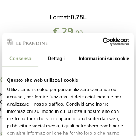
Format
0,75L
€ 29,
00
REQUEST INFORMATION
Consenso
Dettagli
Informazioni sui cookie
Characteristics
Questo sito web utilizza i cookie
Utilizziamo i cookie per personalizzare contenuti ed
Produced from very green and selected olives of the
annunci, per fornire funzionalità dei social media e per
Casaliva cultivar. Obtained from delicate cold pressing and
analizzare il nostro traffico. Condividiamo inoltre
low kneading times. The oil is packaged directly in the mill,
informazioni sul modo in cui utilizza il nostro sito con i
to maintain all the properties of a new freshly pressed oil.
nostri partner che si occupano di analisi dei dati web,
pubblicità e social media, i quali potrebbero combinarle
Sensory profile
con altre informazioni che ha fornito loro o che hanno