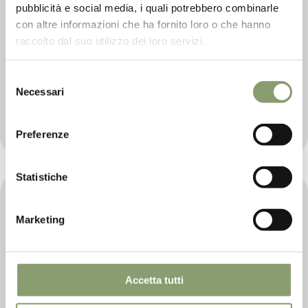
pubblicità e social media, i quali potrebbero combinarle
con altre informazioni che ha fornito loro o che hanno
raccolto dal suo utilizzo dei loro servizi.
Aubergines in Oil
300gr
Selezione
Necessari
del
Le Prandine In oil
consenso
€ 10,
20
Preferenze
Statistiche
Marketing
Accetta tutti