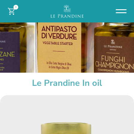
0
Le Prandine In oil