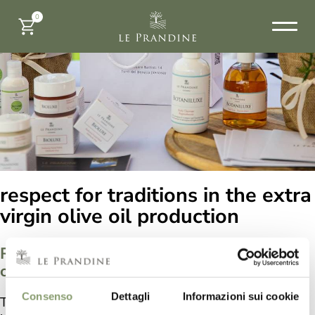
0
respect for traditions in the extra
virgin olive oil production
Respect for traditions in the extra virgin
olive oil production
Consenso
Dettagli
Informazioni sui cookie
The production of olive oil at Le Prandine takes place