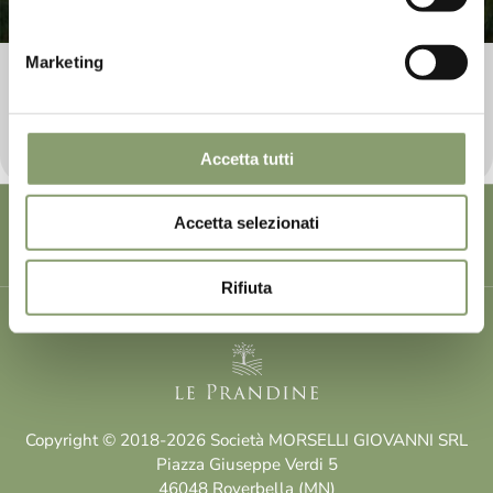
Marketing
100% Italian Oil
Our 100% extra virgin olive oil stands out for its
delicate taste and its persistent and pleasant flavour
Accetta tutti
Tag directory
Top searches
Sitemap
Accetta selezionati
Share
Rifiuta
Copyright © 2018-2026 Società MORSELLI GIOVANNI SRL
Piazza Giuseppe Verdi 5
46048 Roverbella (MN)