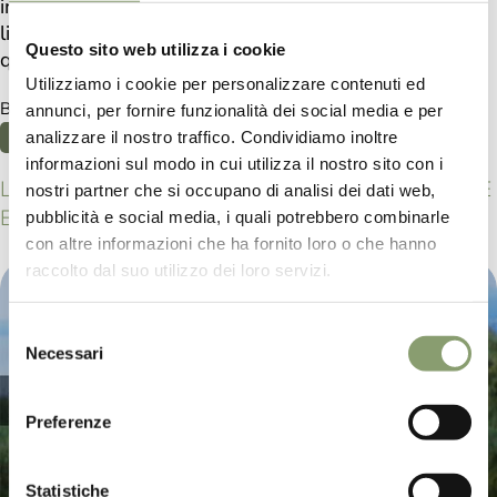
in full respect of tradition. In fact, the production is
limited edition, in this way we can guarantee a
Questo sito web utilizza i cookie
qualitatively excellent product every time.
Utilizziamo i cookie per personalizzare contenuti ed
Below all content tagged with:
annunci, per fornire funzionalità dei social media e per
respect for traditions in the extra virgin olive oil production
analizzare il nostro traffico. Condividiamo inoltre
informazioni sul modo in cui utilizza il nostro sito con i
LE PRANDINE: RESPECT FOR TRADITIONS IN THE
nostri partner che si occupano di analisi dei dati web,
EXTRA VIRGIN OLIVE OIL PRODUCTION
pubblicità e social media, i quali potrebbero combinarle
con altre informazioni che ha fornito loro o che hanno
raccolto dal suo utilizzo dei loro servizi.
Selezione
Necessari
del
consenso
Preferenze
Statistiche