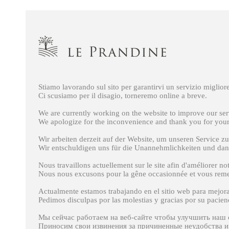
Stiamo lavorando sul sito per garantirvi un servizio migliore
Ci scusiamo per il disagio, torneremo online a breve.
We are currently working on the website to improve our ser
We apologize for the inconvenience and thank you for your
Wir arbeiten derzeit auf der Website, um unseren Service zu
Wir entschuldigen uns für die Unannehmlichkeiten und dank
Nous travaillons actuellement sur ​​le site afin d'améliorer no
Nous nous excusons pour la gêne occasionnée et vous remerc
Actualmente estamos trabajando en el sitio web para mejora
Pedimos disculpas por las molestias y gracias por su pacien
Мы сейчас работаем на веб-сайте чтобы улучшить наш 
Приносим свои извинения за причиненные неудобства и 