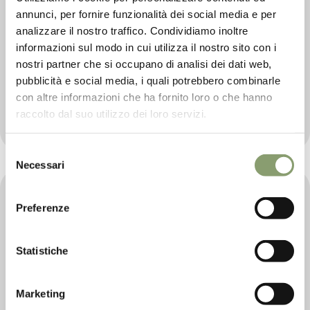
annunci, per fornire funzionalità dei social media e per
analizzare il nostro traffico. Condividiamo inoltre
Latte Detergente Corpo
informazioni sul modo in cui utilizza il nostro sito con i
nostri partner che si occupano di analisi dei dati web,
250ml
pubblicità e social media, i quali potrebbero combinarle
Linea Cosmetica Piccolè
con altre informazioni che ha fornito loro o che hanno
raccolto dal suo utilizzo dei loro servizi.
€ 16,
00
Selezione
Necessari
del
consenso
Preferenze
Statistiche
Marketing