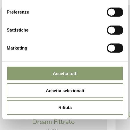
consenso
Preferenze
Statistiche
Marketing
Accetta tutti
Accetta selezionati
Rifiuta
Olio Evo 100% Italiano Golden
Ol
Dream Filtrato