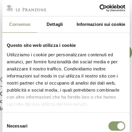
€ 11,
00
Consenso
Dettagli
Informazioni sui cookie
Questo sito web utilizza i cookie
AGGIUNGI AL CARRELLO
Utilizziamo i cookie per personalizzare contenuti ed
annunci, per fornire funzionalità dei social media e per
analizzare il nostro traffico. Condividiamo inoltre
informazioni sul modo in cui utilizza il nostro sito con i
Caratteristiche
nostri partner che si occupano di analisi dei dati web,
pubblicità e social media, i quali potrebbero combinarle
Olio 100% Italiano Denominata “Golden Dream” che si
con altre informazioni che ha fornito loro o che hanno
caratterizza per una più marcata derivazione da piante di
raccolto dal suo utilizzo dei loro servizi.
leccino.
SHOP ONLINE
Selezione
Necessari
del