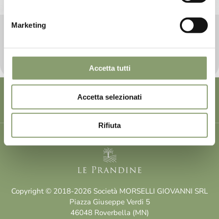
Marketing
Olio Golden Dream
Il nostro 100% italiano Golden Dream è letteralmente
un “sogno”.
Accetta tutti
Tag directory
Top ricerche
Sitemap
Accetta selezionati
Condividi
Rifiuta
Copyright © 2018-2026 Società MORSELLI GIOVANNI SRL
Piazza Giuseppe Verdi 5
46048 Roverbella (MN)