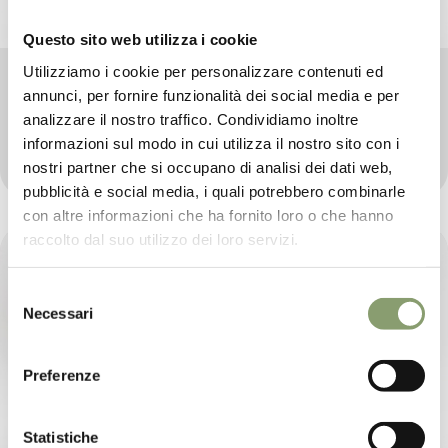
Questo sito web utilizza i cookie
Utilizziamo i cookie per personalizzare contenuti ed
Olio Libra EVO
annunci, per fornire funzionalità dei social media e per
Per poter essere etichettato come 100% Italiano, un
analizzare il nostro traffico. Condividiamo inoltre
extravergine deve essere ottenuto da sole olive
informazioni sul modo in cui utilizza il nostro sito con i
coltivate e frante in Italia.
nostri partner che si occupano di analisi dei dati web,
pubblicità e social media, i quali potrebbero combinarle
con altre informazioni che ha fornito loro o che hanno
raccolto dal suo utilizzo dei loro servizi.
Selezione
Necessari
del
consenso
Preferenze
Statistiche