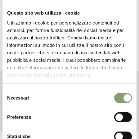
Questo sito web utilizza i cookie
Utilizziamo i cookie per personalizzare contenuti ed
annunci, per fornire funzionalità dei social media e per
analizzare il nostro traffico. Condividiamo inoltre
informazioni sul modo in cui utilizza il nostro sito con i
nostri partner che si occupano di analisi dei dati web,
pubblicità e social media, i quali potrebbero combinarle
con altre informazioni che ha fornito loro o che hanno
raccolto dal suo utilizzo dei loro servizi.
Miglioramento fisico
Selezione
È estremamente importante scegliere prodotti di
Necessari
qualità che ci sostengano durante l’attività fisica e che
del
portino benessere al nostro corpo. La tradizione non ci
consenso
abbandona mai ed è proprio quella dell’olio
Preferenze
extravergine di oliva che permette di combattere lo
stress ossidativo.
Statistiche